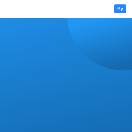
Ру
Кыр
En