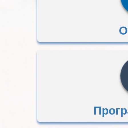
О
Прог