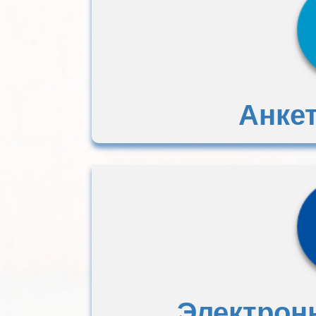
Анке
Электрон